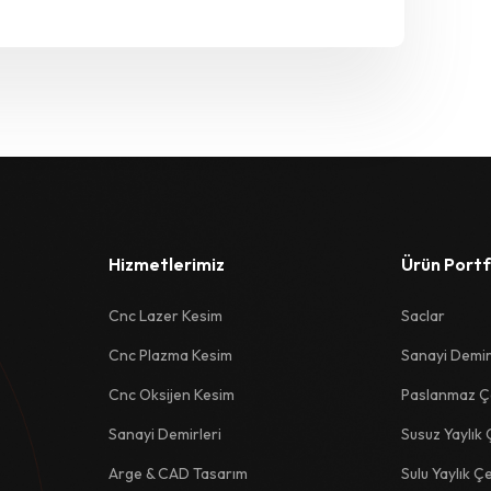
Hizmetlerimiz
Ürün Port
Cnc Lazer Kesim
Saclar
Cnc Plazma Kesim
Sanayi Demir
Cnc Oksijen Kesim
Paslanmaz Çe
Sanayi Demirleri
Susuz Yaylık 
Arge & CAD Tasarım
Sulu Yaylık Çe