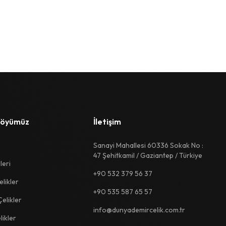
föyümüz
İletişim
Sanayi Mahallesi 60336 Sokak No :
47 Şehitkamil / Gaziantep / Türkiye
leri
+90 532 379 56 37
likler
+90 535 587 65 57
Çelikler
info@dunyademircelik.com.tr
likler