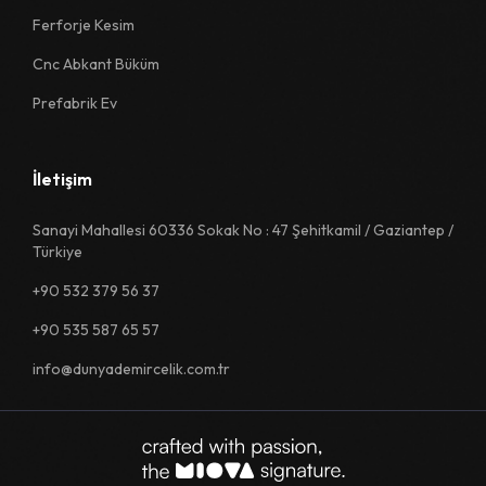
Ferforje Kesim
Cnc Abkant Büküm
Prefabrik Ev
İletişim
Sanayi Mahallesi 60336 Sokak No : 47 Şehitkamil / Gaziantep /
Türkiye
+90 532 379 56 37
+90 535 587 65 57
info@dunyademircelik.com.tr