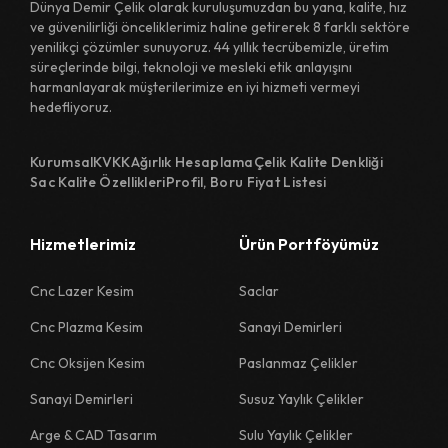
Dünya Demir Çelik olarak kuruluşumuzdan bu yana, kalite, hız
ve güvenilirliği önceliklerimiz haline getirerek 8 farklı sektöre
yenilikçi çözümler sunuyoruz. 44 yıllık tecrübemizle, üretim
süreçlerinde bilgi, teknoloji ve mesleki etik anlayışını
harmanlayarak müşterilerimize en iyi hizmeti vermeyi
hedefliyoruz.
Kurumsal
KVKK
Ağırlık Hesaplama
Çelik Kalite Denkliği
Sac Kalite Özellikleri
Profil, Boru Fiyat Listesi
Hizmetlerimiz
Ürün Portföyümüz
Cnc Lazer Kesim
Saclar
Cnc Plazma Kesim
Sanayi Demirleri
Cnc Oksijen Kesim
Paslanmaz Çelikler
Sanayi Demirleri
Susuz Yaylık Çelikler
Arge & CAD Tasarım
Sulu Yaylık Çelikler